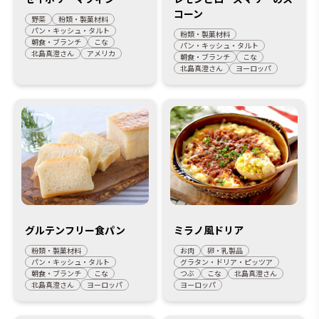
コーン
野菜
粉類・製菓材料
パン・キッシュ・タルト
粉類・製菓材料
朝食・ブランチ
こな
パン・キッシュ・タルト
北島真澄さん
アメリカ
朝食・ブランチ
こな
北島真澄さん
ヨーロッパ
グルテンフリー食パン
ミラノ風ドリア
粉類・製菓材料
お肉
卵・乳製品
パン・キッシュ・タルト
グラタン・ドリア・ピッツア
朝食・ブランチ
こな
つぶ
こな
北島真澄さん
北島真澄さん
ヨーロッパ
ヨーロッパ