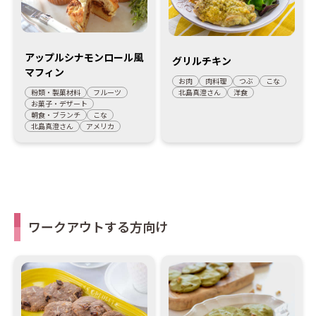
アップルシナモンロール風
グリルチキン
マフィン
お肉
肉料理
つぶ
こな
粉類・製菓材料
フルーツ
北島真澄さん
洋食
お菓子・デザート
朝食・ブランチ
こな
北島真澄さん
アメリカ
ワークアウトする方向け