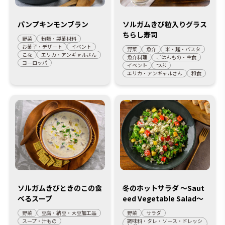
パンプキンモンブラン
ソルガムきび粒入りグラス
ちらし寿司
野菜
粉類・製菓材料
お菓子・デザート
イベント
野菜
魚介
米・麺・パスタ
こな
エリカ・アンギャルさん
魚介料理
ごはんもの・主食
ヨーロッパ
イベント
つぶ
エリカ・アンギャルさん
和食
ソルガムきびときのこの食
冬のホットサラダ ～Saut
べるスープ
eed Vegetable Salad～
野菜
豆腐・納豆・大豆加工品
野菜
サラダ
スープ・汁もの
調味料・タレ・ソース・ドレッシ