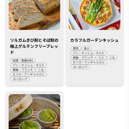
ソルガムきび粉とそば粉の
カラフルガーデンキッシュ
極上グルテンフリーブレッ
野菜
魚介
ド
パン・キッシュ・タルト
朝食・ブランチ
つぶ
こな
粉類・製菓材料
エリカ・アンギャルさん
パン・キッシュ・タルト
ヨーロッパ
朝食・ブランチ
こな
エリカ・アンギャルさん
ヨーロッパ