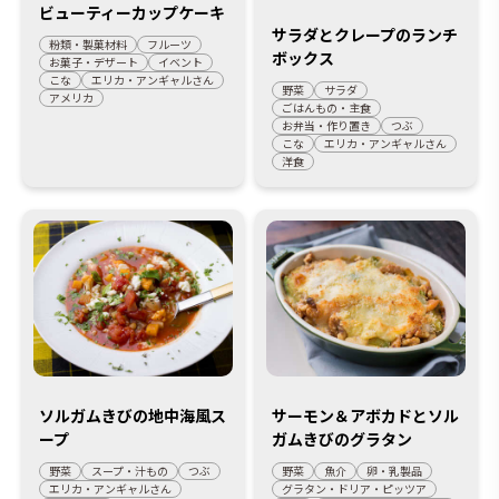
ビューティーカップケーキ
サラダとクレープのランチ
粉類・製菓材料
フルーツ
ボックス
お菓子・デザート
イベント
こな
エリカ・アンギャルさん
野菜
サラダ
アメリカ
ごはんもの・主食
お弁当・作り置き
つぶ
こな
エリカ・アンギャルさん
洋食
ソルガムきびの地中海風ス
サーモン＆アボカドとソル
ープ
ガムきびのグラタン
野菜
スープ・汁もの
つぶ
野菜
魚介
卵・乳製品
エリカ・アンギャルさん
グラタン・ドリア・ピッツア