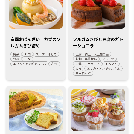
京風おばんざい カブのソ
ソルガムきびと豆腐のガト
ルガムきび詰め
ーショコラ
野菜
お肉
スープ・汁もの
豆腐・納豆・大豆加工品
つぶ
こな
粉類・製菓材料
フルーツ
エリカ・アンギャルさん
和食
お菓子・デザート
イベント
こな
エリカ・アンギャルさん
ヨーロッパ