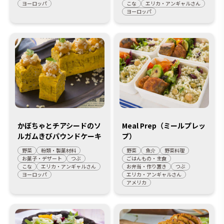
ヨーロッパ
こな
エリカ・アンギャルさん
ヨーロッパ
かぼちゃとチアシードのソ
Meal Prep（ミールプレッ
ルガムきびパウンドケーキ
プ）
野菜
粉類・製菓材料
野菜
魚介
野菜料理
お菓子・デザート
つぶ
ごはんもの・主食
こな
エリカ・アンギャルさん
お弁当・作り置き
つぶ
ヨーロッパ
エリカ・アンギャルさん
アメリカ