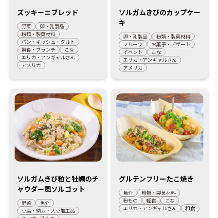
ズッキーニブレッド
ソルガムきびのカップケー
キ
野菜
卵・乳製品
粉類・製菓材料
卵・乳製品
粉類・製菓材料
パン・キッシュ・タルト
フルーツ
お菓子・デザート
朝食・ブランチ
こな
イベント
こな
エリカ・アンギャルさん
エリカ・アンギャルさん
アメリカ
アメリカ
ソルガムきび粒と牡蠣のチ
グルテンフリーたこ焼き
ャウダー風ソルゴット
魚介
粉類・製菓材料
粉もの
軽食
こな
野菜
魚介
エリカ・アンギャルさん
和食
豆腐・納豆・大豆加工品