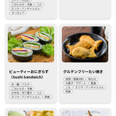
スープ・汁もの
ごはんもの・主食
つぶ
エリカ・アンギャルさん
ヨーロッパ
ビューティーおにぎらず
グルテンフリーたい焼き
（Sushi Sandwich）
粉類・製菓材料
粉もの
お菓子・デザート
軽食
米・麺・パスタ
こな
エリカ・アンギャルさん
ごはんもの・主食
和食
お弁当・作り置き
つぶ
エリカ・アンギャルさん
和食