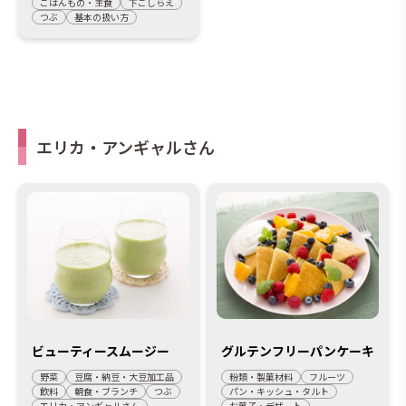
ごはんもの・主食
下ごしらえ
つぶ
基本の扱い方
エリカ・アンギャルさん
ビューティースムージー
グルテンフリーパンケーキ
野菜
豆腐・納豆・大豆加工品
粉類・製菓材料
フルーツ
飲料
朝食・ブランチ
つぶ
パン・キッシュ・タルト
エリカ・アンギャルさん
お菓子・デザート