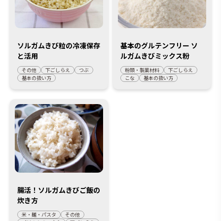
ソルガムきび粒の冷凍保存
基本のグルテンフリー ソ
と活用
ルガムきびミックス粉
その他
下ごしらえ
つぶ
粉類・製菓材料
下ごしらえ
基本の扱い方
こな
基本の扱い方
腸活！ソルガムきびご飯の
炊き方
米・麺・パスタ
その他