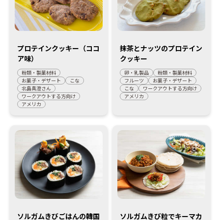
プロテインクッキー（ココ
抹茶とナッツのプロテイン
ア味）
クッキー
粉類・製菓材料
卵・乳製品
粉類・製菓材料
お菓子・デザート
こな
フルーツ
お菓子・デザート
北島真澄さん
こな
ワークアウトする方向け
ワークアウトする方向け
アメリカ
アメリカ
ソルガムきびごはんの韓国
ソルガムきび粒でキーマカ