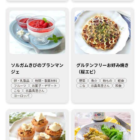
ソルガムきびのブランマン
グルテンフリーお好み焼き
ジェ
（桜エビ）
卵・乳製品
粉類・製菓材料
野菜
魚介
粉もの
軽食
フルーツ
お菓子・デザート
こな
北島真澄さん
和食
こな
北島真澄さん
ヨーロッパ