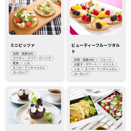
ミニピッツァ
ビューティーフルーツタル
ト
粉類・製菓材料
グラタン・ドリア・ピッツア
粉類・製菓材料
フルーツ
軽食
こな
お菓子・デザート
イベント
エリカ・アンギャルさん
こな
エリカ・アンギャルさん
ヨーロッパ
ヨーロッパ