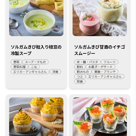
ソルガムきび粒入り枝豆の
ソルガムきび甘酒のイチゴ
冷製スープ
スムージー
野菜
スープ・汁もの
米・麺・パスタ
フルーツ
野菜料理
こな
飲料
お菓子・デザート
エリカ・アンギャルさん
洋食
飲みもの
朝食・ブランチ
つぶ
エリカ・アンギャルさん
和食