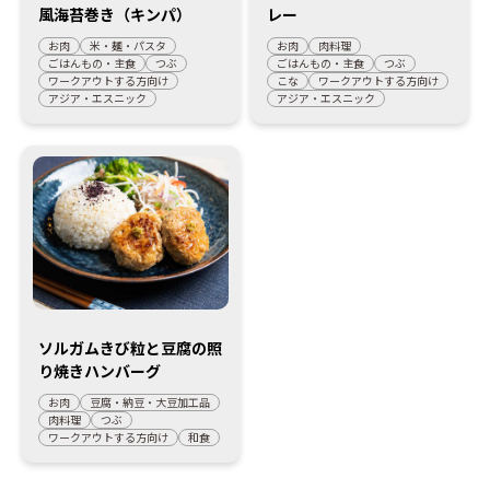
風海苔巻き（キンパ）
レー
お肉
米・麺・パスタ
お肉
肉料理
ごはんもの・主食
つぶ
ごはんもの・主食
つぶ
ワークアウトする方向け
こな
ワークアウトする方向け
アジア・エスニック
アジア・エスニック
ソルガムきび粒と豆腐の照
り焼きハンバーグ
お肉
豆腐・納豆・大豆加工品
肉料理
つぶ
ワークアウトする方向け
和食