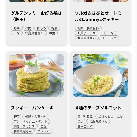
グルテンフリーお好み焼き
ソルガムきびとオートミー
（豚玉）
ルのJammysクッキー
野菜
お肉
粉もの
軽食
粉類・製菓材料
こな
北島真澄さん
和食
お菓子・デザート
こな
北島真澄さん
ヨーロッパ
ズッキーニパンケーキ
４種のチーズソルゴット
野菜
粉類・製菓材料
卵・乳製品
ごはんもの・主食
パン・キッシュ・タルト
つぶ
北島真澄さん
朝食・ブランチ
こな
ヨーロッパ
北島真澄さん
アメリカ