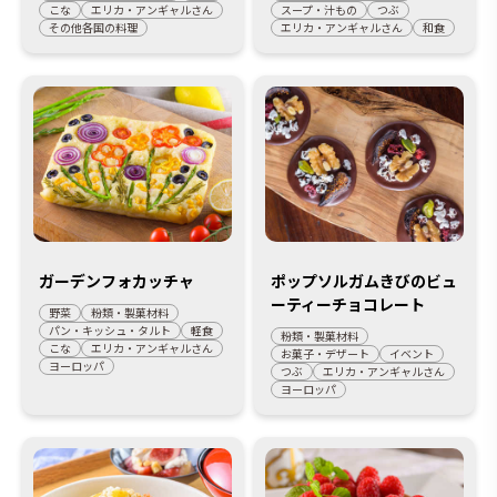
こな
エリカ・アンギャルさん
スープ・汁もの
つぶ
その他各国の料理
エリカ・アンギャルさん
和食
ガーデンフォカッチャ
ポップソルガムきびのビュ
ーティーチョコレート
野菜
粉類・製菓材料
パン・キッシュ・タルト
軽食
粉類・製菓材料
こな
エリカ・アンギャルさん
お菓子・デザート
イベント
ヨーロッパ
つぶ
エリカ・アンギャルさん
ヨーロッパ