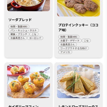
ソーダブレッド
プロテインクッキー（ココ
粉類・製菓材料
ア味）
パン・キッシュ・タルト
朝食・ブランチ
こな
粉類・製菓材料
北島真澄さん
ヨーロッパ
お菓子・デザート
こな
北島真澄さん
ワークアウトする方向け
アメリカ
セイボリーマフィン
レモンとローズマリーのス