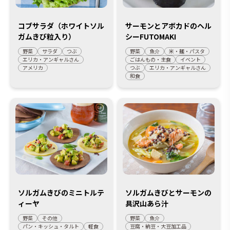
コブサラダ（ホワイトソル
サーモンとアボカドのヘル
ガムきび粒入り）
シーFUTOMAKI
野菜
サラダ
つぶ
野菜
魚介
米・麺・パスタ
エリカ・アンギャルさん
ごはんもの・主食
イベント
アメリカ
つぶ
エリカ・アンギャルさん
和食
ソルガムきびのミニトルテ
ソルガムきびとサーモンの
ィーヤ
具沢山あら汁
野菜
その他
野菜
魚介
パン・キッシュ・タルト
軽食
豆腐・納豆・大豆加工品