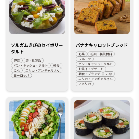
ソルガムきびのセイボリー
バナナキャロットブレッド
タルト
野菜
粉類・製菓材料
フルーツ
野菜
卵・乳製品
パン・キッシュ・タルト
パン・キッシュ・タルト
軽食
お菓子・デザート
こな
エリカ・アンギャルさん
朝食・ブランチ
こな
ヨーロッパ
エリカ・アンギャルさん
アメリカ