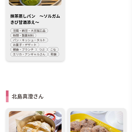
抹茶蒸しパン ～ソルガム
きび甘酒添え～
豆腐・納豆・大豆加工品
粉類・製菓材料
パン・キッシュ・タルト
お菓子・デザート
朝食・ブランチ
つぶ
こな
エリカ・アンギャルさん
和食
北島真澄さん