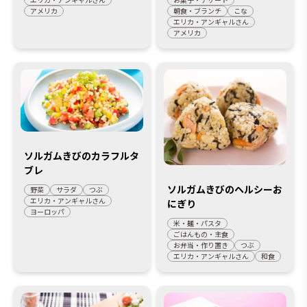
アメリカ
朝食・ブランチ
こな
エリカ・アンギャルさん
アメリカ
ソルガムきびのカラフルタ
ブレ
ソルガムきびのヘルシーお
野菜
サラダ
つぶ
エリカ・アンギャルさん
にぎり
ヨーロッパ
米・麺・パスタ
ごはんもの・主食
お弁当・作り置き
つぶ
エリカ・アンギャルさん
和食