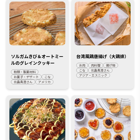
ソルガムきび＆オートミー
台湾風鶏唐揚げ（大鶏排）
ルのグレインクッキー
お肉
肉料理
揚げ物
こな
北島真澄さん
粉類・製菓材料
アジア・エスニック
お菓子・デザート
こな
北島真澄さん
アメリカ