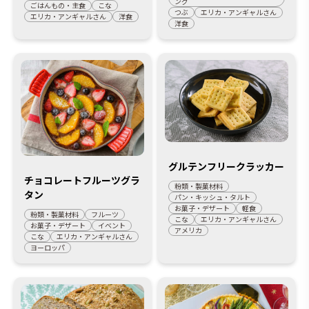
ング
ごはんもの・主食
こな
つぶ
エリカ・アンギャルさん
エリカ・アンギャルさん
洋食
洋食
グルテンフリークラッカー
チョコレートフルーツグラ
粉類・製菓材料
タン
パン・キッシュ・タルト
お菓子・デザート
軽食
粉類・製菓材料
フルーツ
こな
エリカ・アンギャルさん
お菓子・デザート
イベント
アメリカ
こな
エリカ・アンギャルさん
ヨーロッパ