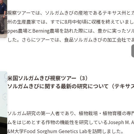
視察ツアーでは、ソルガムきびの産地であるテキサス州と
州の生産農家では、すでに8月中旬頃に収穫を終えていまし
ppes農場とBerning農場を訪れた際には、豊かに実っ
した。さらにツアーでは、食品ソルガムきびの加工会社であるNu
米国ソルガムきび視察ツアー（3）
ソルガムきびに関する最新の研究について（テキサス
ソルガム研究の第一人者であり、植物栽培・植物育種の専門家であ
ムをはじめとする作物の機能性を研究しているJoseph M. 
&M大学Food Sorghum Genetics Labを訪問しました。