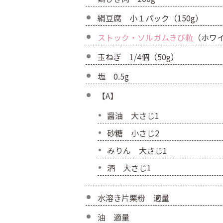
絹豆腐 小１パック（150g）
ストック・ソルガムきび粒
（ホワイ
玉ねぎ 1/4個（50g）
塩 0.5g
【A】
醤油 大さじ1
砂糖 小さじ2
みりん 大さじ1
酒 大さじ1
水溶き片栗粉 適量
油 適量