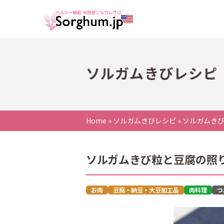
ソルガムきびレシピ
Home
»
ソルガムきびレシピ
»
ソルガムき
ソルガムきび粒と豆腐の照
お肉
豆腐・納豆・大豆加工品
肉料理
つ