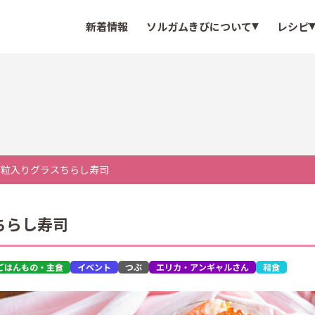
新着情報
ソルガムきびについて
レシピ
び粒入りグラスちらし寿司
ちらし寿司
ごはんもの・主食
イベント
つぶ
エリカ・アンギャルさん
和食