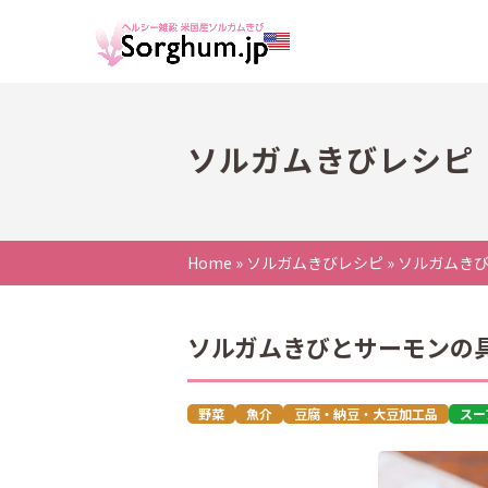
ソルガムきびレシピ
Home
»
ソルガムきびレシピ
»
ソルガムき
ソルガムきびとサーモンの
野菜
魚介
豆腐・納豆・大豆加工品
スー