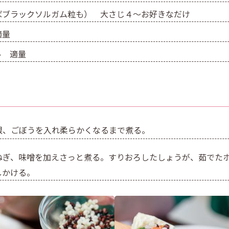
ばブラックソルガム粒も） 大さじ４〜お好きなだけ
適量
ル 適量
根、ごぼうを入れ柔らかくなるまで煮る。
ねぎ、味噌を加えさっと煮る。すりおろしたしょうが、茹でた
しかける。