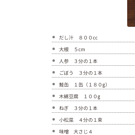
だし汁 ８００cc
大根 ５cm
人参 ３分の１本
ごぼう ３分の１本
鮭缶 １缶（１８０g）
木綿豆腐 １００g
ねぎ ３分の１本
小松菜 ４分の１束
味噌 大さじ４