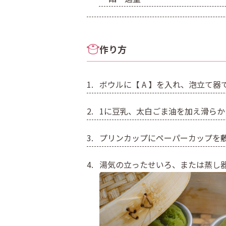
作り方
ボウルに【 A 】を入れ、泡立て器
1に豆乳、太白ごま油を加え滑ら
プリンカップにペーパーカップを
湯気の立ったせいろ、または蒸し器