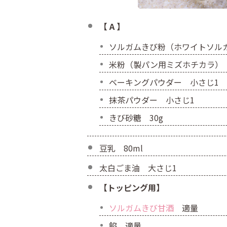
【 A 】
ソルガムきび粉（ホワイトソルガ
米粉（製パン用ミズホチカラ） 
ベーキングパウダー 小さじ1
抹茶パウダー 小さじ1
きび砂糖 30g
豆乳 80ml
太白ごま油 大さじ1
【トッピング用】
ソルガムきび甘酒
適量
餡 適量