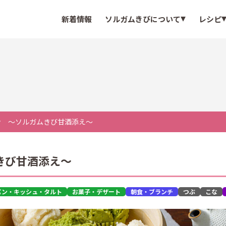
新着情報
ソルガムきびについて
レシピ
ン ～ソルガムきび甘酒添え～
きび甘酒添え～
パン・キッシュ・タルト
お菓子・デザート
朝食・ブランチ
つぶ
こな