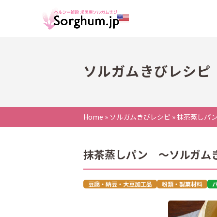
ソルガムきびレシピ
Home
»
ソルガムきびレシピ
»
抹茶蒸しパ
抹茶蒸しパン ～ソルガム
豆腐・納豆・大豆加工品
粉類・製菓材料