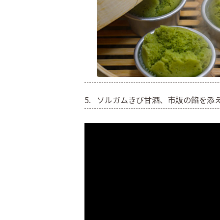
ソルガムきび甘酒、市販の餡を添