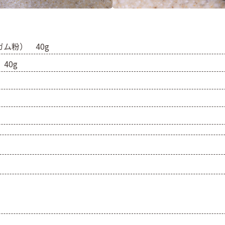
ム粉） 40g
40g