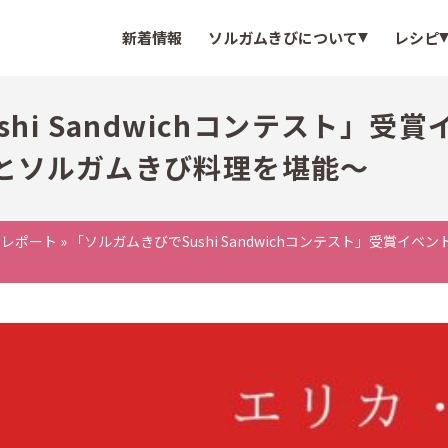
新着情報
ソルガムきびについて
レシピ
hi Sandwichコンテスト」受
とソルガムきび料理を堪能〜
トレポート
»
「ソルガムきびでSushi Sandwichコンテスト」受賞