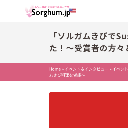
「ソルガムきびでSus
た！〜受賞者の方々
Home
»
イベント＆インタビュー
»
イベン
ムきび料理を堪能〜