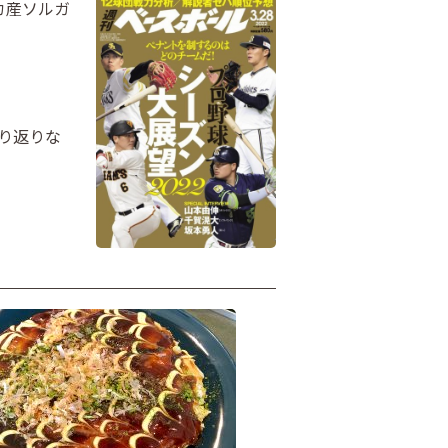
カ産ソルガ
り返りな