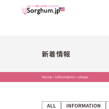
新着情報
Home
»
information
»
shops
ALL
INFORMATION