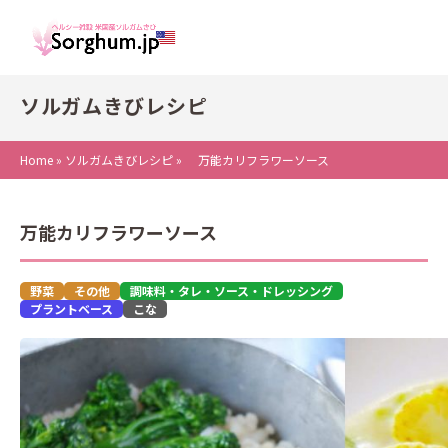
ソルガムきびレシピ
Home
»
ソルガムきびレシピ
»
万能カリフラワーソース
万能カリフラワーソース
野菜
その他
調味料・タレ・ソース・ドレッシング
プラントベース
こな