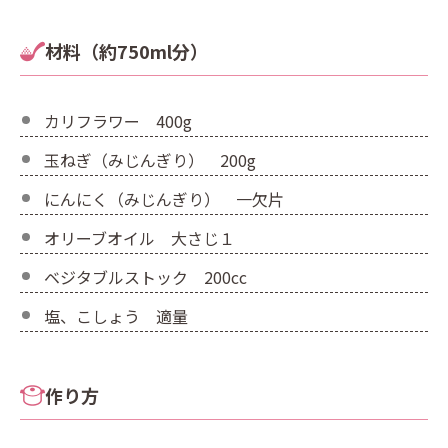
材料（約750ml分）
カリフラワー 400g
玉ねぎ（みじんぎり） 200g
にんにく（みじんぎり） 一欠片
オリーブオイル 大さじ１
ベジタブルストック 200cc
塩、こしょう 適量
作り方