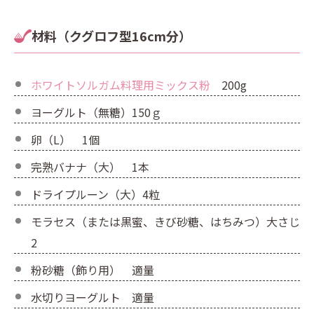
材料（クグロフ型16cm分）
ホワイトソルガム料理用ミックス粉
200g
ヨーグルト（無糖）150ｇ
卵（L） 1個
完熟バナナ（大） 1本
ドライプルーン（大）4粒
モラセス（または黒蜜、きび砂糖、はちみつ）大さじ
2
粉砂糖（飾り用） 適量
水切りヨーグルト 適量