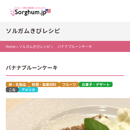
ソルガムきびレシピ
Home
»
ソルガムきびレシピ
»
バナナプルーンケーキ
バナナプルーンケーキ
卵・乳製品
粉類・製菓材料
フルーツ
お菓子・デザート
こな
アメリカ