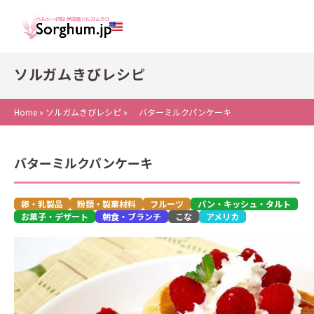
ソルガムきびレシピ
Home
»
ソルガムきびレシピ
»
バターミルクパンケーキ
バターミルクパンケーキ
卵・乳製品
粉類・製菓材料
フルーツ
パン・キッシュ・タルト
お菓子・デザート
朝食・ブランチ
こな
アメリカ