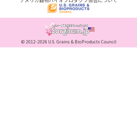
© 2012-2026 U.S. Grains & BioProducts Council