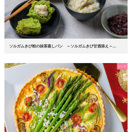
ソルガムきび粉の抹茶蒸しパン ～ソルガムきび甘酒添え～...
レシピ