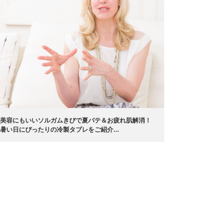
美容にもいいソルガムきびで夏バテ＆お疲れ肌解消！
暑い日にぴったりの冷製タブレをご紹介...