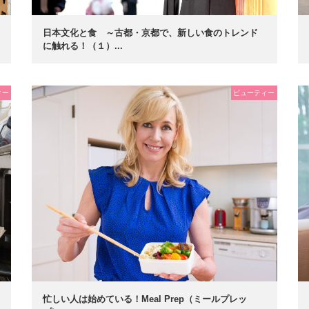
日本文化と食 ～古都・京都で、新しい食のトレンド
に触れる！（１）...
ィー
ビューティー
忙しい人は始めている！Meal Prep（ミールプレッ