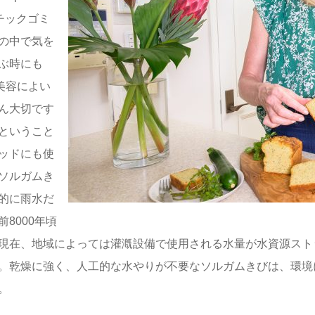
チックゴミ
の中で気を
ぶ時にも
美容によい
ん大切です
ということ
ッドにも使
ソルガムき
的に雨水だ
8000年頃
現在、地域によっては灌漑設備で使用される水量が水資源スト
。乾燥に強く、人工的な水やりが不要なソルガムきびは、環境
。