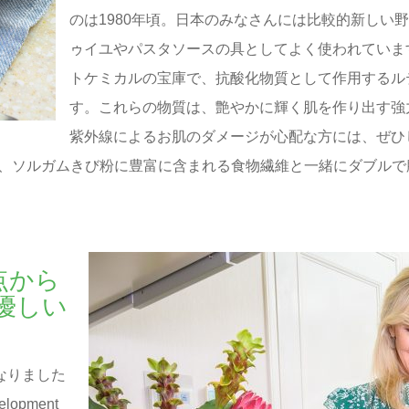
のは1980年頃。日本のみなさんには比較的新しい
ゥイユやパスタソースの具としてよく使われていま
トケミカルの宝庫で、抗酸化物質として作用するル
す。これらの物質は、艶やかに輝く肌を作り出す強
紫外線によるお肌のダメージが心配な方には、ぜひ
、ソルガムきび粉に豊富に含まれる食物繊維と一緒にダブルで
点から
優しい
なりました
lopment