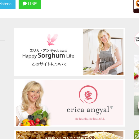
atena
LINE