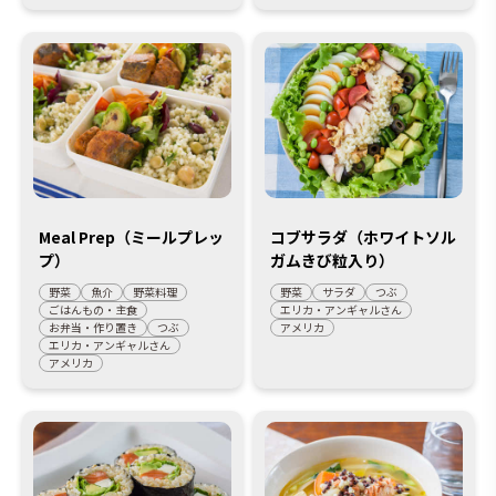
Meal Prep（ミールプレッ
コブサラダ（ホワイトソル
プ）
ガムきび粒入り）
野菜
魚介
野菜料理
野菜
サラダ
つぶ
ごはんもの・主食
エリカ・アンギャルさん
お弁当・作り置き
つぶ
アメリカ
エリカ・アンギャルさん
アメリカ