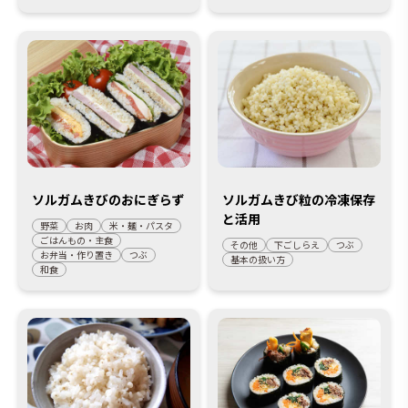
ソルガムきびのおにぎらず
ソルガムきび粒の冷凍保存
と活用
野菜
お肉
米・麺・パスタ
ごはんもの・主食
その他
下ごしらえ
つぶ
お弁当・作り置き
つぶ
基本の扱い方
和食