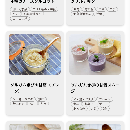
４種のチーズソルゴット
グリルチキン
卵・乳製品
ごはんもの・主食
お肉
肉料理
つぶ
こな
つぶ
北島真澄さん
北島真澄さん
洋食
ヨーロッパ
ソルガムきびの甘酒（プレ
ソルガムきびの甘酒スムー
ーン）
ジー
米・麺・パスタ
飲料
米・麺・パスタ
フルーツ
飲みもの
つぶ
和食
飲料
お菓子・デザート
飲みもの
つぶ
和食