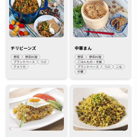
チリビーンズ
中華まん
野菜
野菜料理
野菜
野菜料理
プラントベース
つぶ
ごはんもの・主食
アメリカ
プラントベース
つぶ
こな
中華