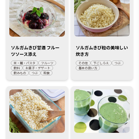
ソルガムきび甘酒 フルー
ソルガムきび粒の美味しい
ツソース添え
炊き方
米・麺・パスタ
フルーツ
その他
下ごしらえ
つぶ
飲料
お菓子・デザート
基本の扱い方
飲みもの
つぶ
和食