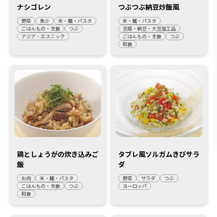
ナシゴレン
つぶつぶ納豆炒飯風
野菜
魚介
米・麺・パスタ
米・麺・パスタ
ごはんもの・主食
つぶ
豆腐・納豆・大豆加工品
アジア・エスニック
ごはんもの・主食
つぶ
和食
鶏としょうがの炊き込みご
タブレ風ソルガムきびサラ
飯
ダ
お肉
米・麺・パスタ
野菜
サラダ
つぶ
ごはんもの・主食
つぶ
ヨーロッパ
和食