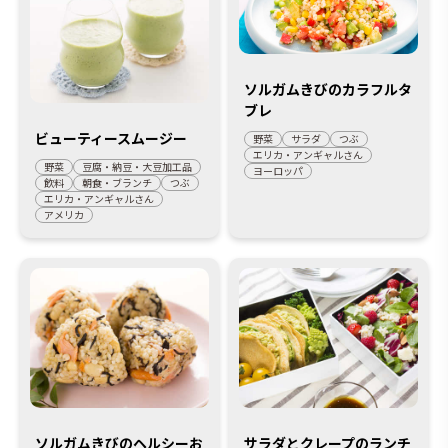
ソルガムきびのカラフルタ
ブレ
ビューティースムージー
野菜
サラダ
つぶ
エリカ・アンギャルさん
野菜
豆腐・納豆・大豆加工品
ヨーロッパ
飲料
朝食・ブランチ
つぶ
エリカ・アンギャルさん
アメリカ
ソルガムきびのヘルシーお
サラダとクレープのランチ