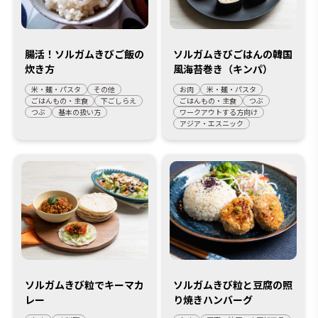
腸活！ソルガムきびご飯の
ソルガムきびごはんの韓国
炊き方
風海苔巻き（キンパ）
米・麺・パスタ
その他
お肉
米・麺・パスタ
ごはんもの・主食
下ごしらえ
ごはんもの・主食
つぶ
つぶ
基本の扱い方
ワークアウトする方向け
アジア・エスニック
ソルガムきび粒でキーマカ
ソルガムきび粒と豆腐の照
レー
り焼きハンバーグ