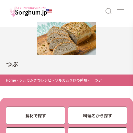
つぶ
Home
»
ソルガムきびレシピ
»
ソルガムきびの種類
»
つぶ
食材で探す
料理名から探す