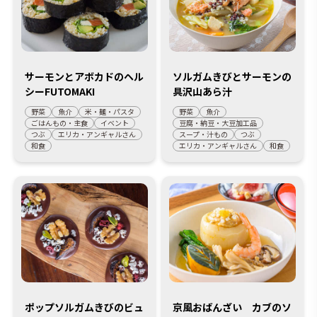
サーモンとアボカドのヘル
ソルガムきびとサーモンの
シーFUTOMAKI
具沢山あら汁
野菜
魚介
米・麺・パスタ
野菜
魚介
ごはんもの・主食
イベント
豆腐・納豆・大豆加工品
つぶ
エリカ・アンギャルさん
スープ・汁もの
つぶ
和食
エリカ・アンギャルさん
和食
ポップソルガムきびのビュ
京風おばんざい カブのソ