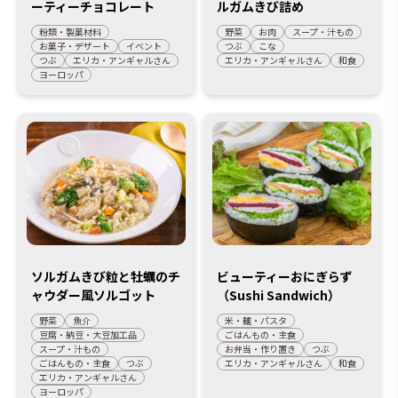
ーティーチョコレート
ルガムきび詰め
粉類・製菓材料
野菜
お肉
スープ・汁もの
お菓子・デザート
イベント
つぶ
こな
つぶ
エリカ・アンギャルさん
エリカ・アンギャルさん
和食
ヨーロッパ
ソルガムきび粒と牡蠣のチ
ビューティーおにぎらず
ャウダー風ソルゴット
（Sushi Sandwich）
野菜
魚介
米・麺・パスタ
豆腐・納豆・大豆加工品
ごはんもの・主食
スープ・汁もの
お弁当・作り置き
つぶ
ごはんもの・主食
つぶ
エリカ・アンギャルさん
和食
エリカ・アンギャルさん
ヨーロッパ