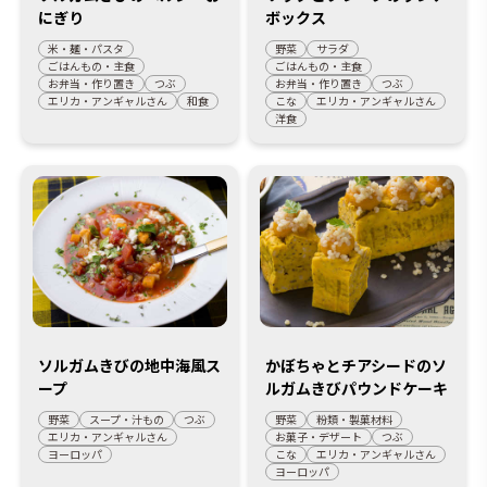
にぎり
ボックス
米・麺・パスタ
野菜
サラダ
ごはんもの・主食
ごはんもの・主食
お弁当・作り置き
つぶ
お弁当・作り置き
つぶ
エリカ・アンギャルさん
和食
こな
エリカ・アンギャルさん
洋食
ソルガムきびの地中海風ス
かぼちゃとチアシードのソ
ープ
ルガムきびパウンドケーキ
野菜
スープ・汁もの
つぶ
野菜
粉類・製菓材料
エリカ・アンギャルさん
お菓子・デザート
つぶ
ヨーロッパ
こな
エリカ・アンギャルさん
ヨーロッパ