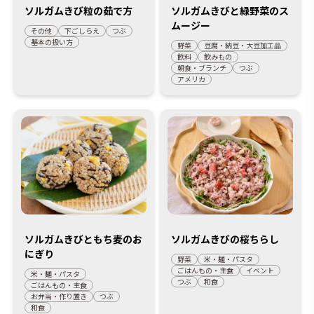
ソルガムきび粒の茹で方
ソルガムきびと緑野菜のス
ムージー
その他
下ごしらえ
つぶ
基本の扱い方
野菜
豆腐・納豆・大豆加工品
飲料
飲みもの
朝食・ブランチ
つぶ
アメリカ
ソルガムきびともち麦のお
ソルガムきびの桜ちらし
にぎり
野菜
米・麺・パスタ
ごはんもの・主食
イベント
米・麺・パスタ
つぶ
和食
ごはんもの・主食
お弁当・作り置き
つぶ
和食