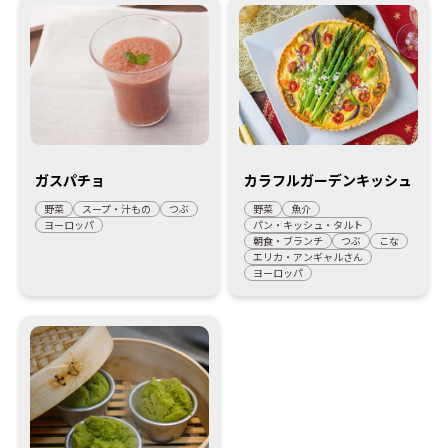
ガスパチョ
カラフルガーデンキッシュ
野菜
スープ・汁もの
つぶ
野菜
魚介
ヨーロッパ
パン・キッシュ・タルト
朝食・ブランチ
つぶ
こな
エリカ・アンギャルさん
ヨーロッパ