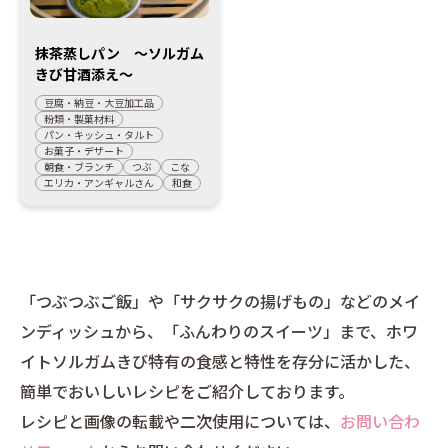
抹茶蒸しパン ～ソルガム
きび甘酒添え～
豆腐・納豆・大豆加工品
粉類・製菓材料
パン・キッシュ・タルト
お菓子・デザート
朝食・ブランチ
つぶ
こな
エリカ・アンギャルさん
和食
「つぶつぶご飯」や「サクサクの揚げもの」などのメイ
ンディッシュから、「ふんわりのスイーツ」まで、ホワ
イトソルガムきび特有の食感と特性を存分に活かした、
簡単でおいしいレシピをご紹介しております。
レシピと画像の転載や二次使用については、
お問い合わ