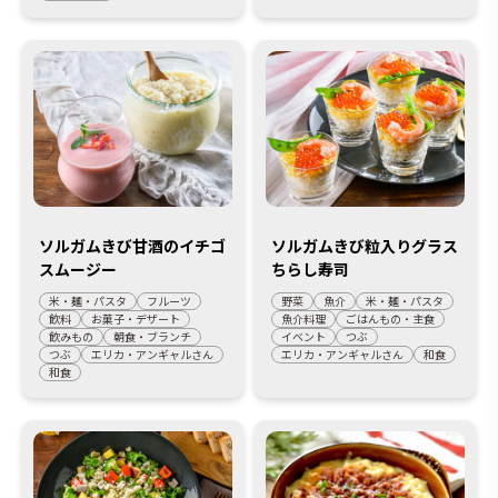
ソルガムきび甘酒のイチゴ
ソルガムきび粒入りグラス
スムージー
ちらし寿司
米・麺・パスタ
フルーツ
野菜
魚介
米・麺・パスタ
飲料
お菓子・デザート
魚介料理
ごはんもの・主食
飲みもの
朝食・ブランチ
イベント
つぶ
つぶ
エリカ・アンギャルさん
エリカ・アンギャルさん
和食
和食