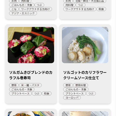
お肉
肉料理
お肉
豆腐・納豆・大豆加工品
ごはんもの・主食
つぶ
肉料理
つぶ
こな
ワークアウトする方向け
ワークアウトする方向け
和食
アジア・エスニック
ソルガムきびブレンドのカ
ソルゴットのカリフラワー
ラフル巻寿司
クリームソース仕立て
野菜
米・麺・パスタ
野菜
野菜料理
ごはんもの・主食
ごはんもの・主食
プラントベース
つぶ
和食
プラントベース
つぶ
ヨーロッパ