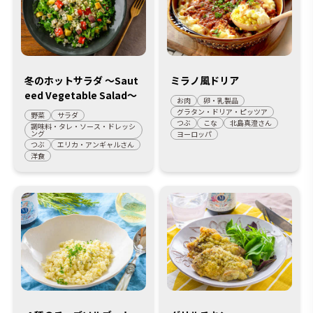
冬のホットサラダ ～Saut
ミラノ風ドリア
eed Vegetable Salad～
お肉
卵・乳製品
グラタン・ドリア・ピッツア
野菜
サラダ
つぶ
こな
北島真澄さん
調味料・タレ・ソース・ドレッシ
ング
ヨーロッパ
つぶ
エリカ・アンギャルさん
洋食