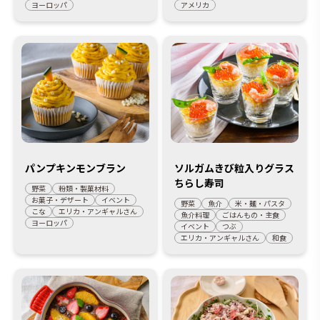
ヨーロッパ
アメリカ
パンプキンモンブラン
ソルガムきび粒入りグラス
ちらし寿司
野菜
粉類・製菓材料
お菓子・デザート
イベント
野菜
魚介
米・麺・パスタ
こな
エリカ・アンギャルさん
魚介料理
ごはんもの・主食
ヨーロッパ
イベント
つぶ
エリカ・アンギャルさん
和食