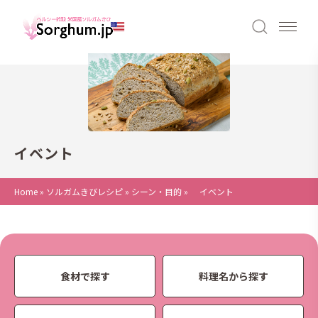
イベント
Home
»
ソルガムきびレシピ
»
シーン・目的
»
イベント
食材で探す
料理名から探す