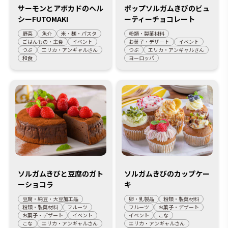
サーモンとアボカドのヘル
ポップソルガムきびのビュ
シーFUTOMAKI
ーティーチョコレート
野菜
魚介
米・麺・パスタ
粉類・製菓材料
ごはんもの・主食
イベント
お菓子・デザート
イベント
つぶ
エリカ・アンギャルさん
つぶ
エリカ・アンギャルさん
和食
ヨーロッパ
ソルガムきびと豆腐のガト
ソルガムきびのカップケー
ーショコラ
キ
豆腐・納豆・大豆加工品
卵・乳製品
粉類・製菓材料
粉類・製菓材料
フルーツ
フルーツ
お菓子・デザート
お菓子・デザート
イベント
イベント
こな
こな
エリカ・アンギャルさん
エリカ・アンギャルさん