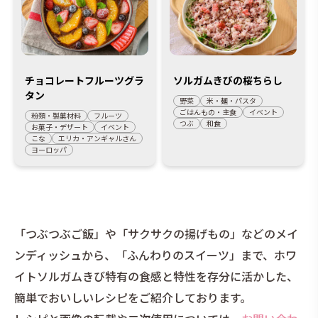
チョコレートフルーツグラ
ソルガムきびの桜ちらし
タン
野菜
米・麺・パスタ
ごはんもの・主食
イベント
粉類・製菓材料
フルーツ
つぶ
和食
お菓子・デザート
イベント
こな
エリカ・アンギャルさん
ヨーロッパ
「つぶつぶご飯」や「サクサクの揚げもの」などのメイ
ンディッシュから、「ふんわりのスイーツ」まで、ホワ
イトソルガムきび特有の食感と特性を存分に活かした、
簡単でおいしいレシピをご紹介しております。