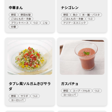
中華まん
ナシゴレン
野菜
野菜料理
野菜
魚介
米・麺・パスタ
ごはんもの・主食
ごはんもの・主食
つぶ
プラントベース
つぶ
こな
アジア・エスニック
中華
タブレ風ソルガムきびサラ
ガスパチョ
ダ
野菜
スープ・汁もの
つぶ
ヨーロッパ
野菜
サラダ
つぶ
ヨーロッパ