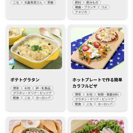
こな
北島真澄さん
和食
飲料
飲みもの
朝食・ブランチ
つぶ
アメリカ
ポテトグラタン
ホットプレートで作る簡単
カラフルピザ
野菜
お肉
卵・乳製品
グラタン・ドリア・ピッツア
野菜
お肉
粉類・製菓材料
軽食
こな
ヨーロッパ
グラタン・ドリア・ピッツア
軽食
こな
ヨーロッパ