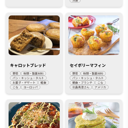
洋食
キャロットブレッド
セイボリーマフィン
野菜
粉類・製菓材料
野菜
粉類・製菓材料
パン・キッシュ・タルト
パン・キッシュ・タルト
お菓子・デザート
軽食
朝食・ブランチ
こな
こな
ヨーロッパ
北島真澄さん
アメリカ