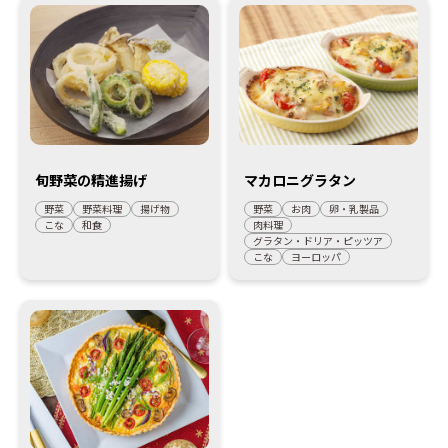
旬野菜の精進揚げ
マカロニグラタン
野菜
野菜料理
揚げ物
野菜
お肉
卵・乳製品
こな
和食
肉料理
グラタン・ドリア・ピッツア
こな
ヨーロッパ