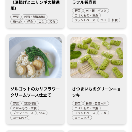
（厚揚げとエリンギの精進
ラフル巻寿司
風）
野菜
米・麺・パスタ
ごはんもの・主食
野菜
粉類・製菓材料
プラントベース
つぶ
和食
粉もの
軽食
こな
和食
ソルゴットのカリフラワー
さつまいものグリーンニョ
クリームソース仕立て
ッキ
野菜
野菜料理
野菜
粉類・製菓材料
ごはんもの・主食
ごはんもの・主食
プラントベース
つぶ
プラントベース
こな
ヨーロッパ
ヨーロッパ