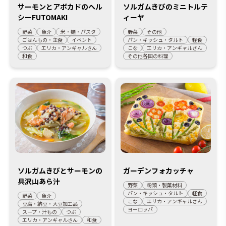
サーモンとアボカドのヘル
ソルガムきびのミニトルテ
シーFUTOMAKI
ィーヤ
野菜
魚介
米・麺・パスタ
野菜
その他
ごはんもの・主食
イベント
パン・キッシュ・タルト
軽食
つぶ
エリカ・アンギャルさん
こな
エリカ・アンギャルさん
和食
その他各国の料理
ソルガムきびとサーモンの
ガーデンフォカッチャ
具沢山あら汁
野菜
粉類・製菓材料
パン・キッシュ・タルト
軽食
野菜
魚介
こな
エリカ・アンギャルさん
豆腐・納豆・大豆加工品
ヨーロッパ
スープ・汁もの
つぶ
エリカ・アンギャルさん
和食