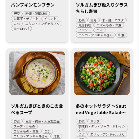
パンプキンモンブラン
ソルガムきび粒入りグラス
ちらし寿司
野菜
粉類・製菓材料
お菓子・デザート
イベント
野菜
魚介
米・麺・パスタ
こな
エリカ・アンギャルさん
魚介料理
ごはんもの・主食
ヨーロッパ
イベント
つぶ
エリカ・アンギャルさん
和食
ソルガムきびときのこの食
冬のホットサラダ ～Saut
べるスープ
eed Vegetable Salad～
野菜
豆腐・納豆・大豆加工品
野菜
サラダ
スープ・汁もの
調味料・タレ・ソース・ドレッシ
ング
ごはんもの・主食
こな
つぶ
エリカ・アンギャルさん
エリカ・アンギャルさん
洋食