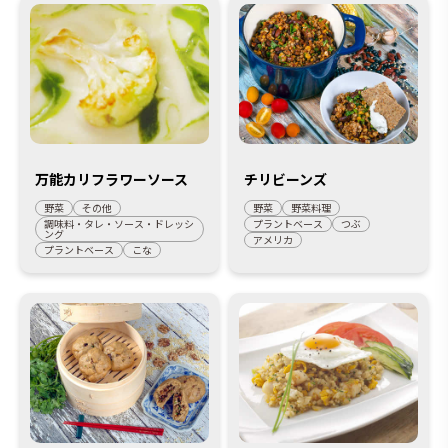
万能カリフラワーソース
チリビーンズ
野菜
その他
野菜
野菜料理
調味料・タレ・ソース・ドレッシ
プラントベース
つぶ
ング
アメリカ
プラントベース
こな