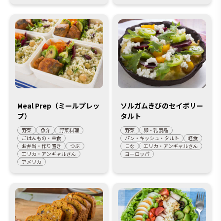
Meal Prep（ミールプレッ
ソルガムきびのセイボリー
プ）
タルト
野菜
魚介
野菜料理
野菜
卵・乳製品
ごはんもの・主食
パン・キッシュ・タルト
軽食
お弁当・作り置き
つぶ
こな
エリカ・アンギャルさん
エリカ・アンギャルさん
ヨーロッパ
アメリカ