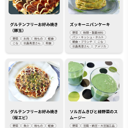
グルテンフリーお好み焼き
ズッキーニパンケーキ
（豚玉）
野菜
粉類・製菓材料
パン・キッシュ・タルト
野菜
お肉
粉もの
軽食
朝食・ブランチ
こな
こな
北島真澄さん
和食
北島真澄さん
アメリカ
グルテンフリーお好み焼き
ソルガムきびと緑野菜のス
（桜エビ）
ムージー
野菜
魚介
粉もの
軽食
野菜
豆腐・納豆・大豆加工品