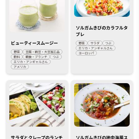
ソルガムきびのカラフルタ
ブレ
ビューティースムージー
野菜
サラダ
つぶ
エリカ・アンギャルさん
野菜
豆腐・納豆・大豆加工品
ヨーロッパ
飲料
朝食・ブランチ
つぶ
エリカ・アンギャルさん
アメリカ
サラダとクレープのランチ
ソルガムきびの地中海風ス