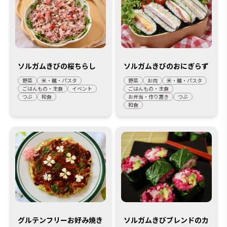
ソルガムきびの桜ちらし
ソルガムきびのおにぎらず
野菜
米・麺・パスタ
野菜
お肉
米・麺・パスタ
ごはんもの・主食
イベント
ごはんもの・主食
つぶ
和食
お弁当・作り置き
つぶ
和食
グルテンフリーお好み焼き
ソルガムきびブレンドのカ