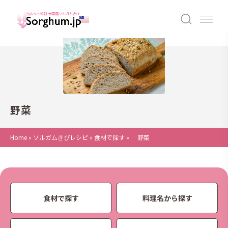
野菜
Home
»
ソルガムきびレシピ
»
食材で探す
»
野菜
食材で探す
料理名から探す