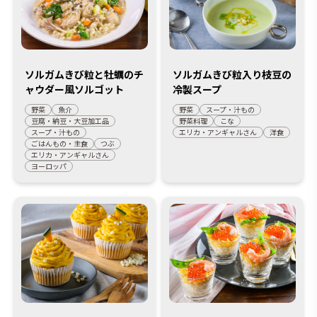
ソルガムきび粒と牡蠣のチ
ソルガムきび粒入り枝豆の
ャウダー風ソルゴット
冷製スープ
野菜
魚介
野菜
スープ・汁もの
豆腐・納豆・大豆加工品
野菜料理
こな
スープ・汁もの
エリカ・アンギャルさん
洋食
ごはんもの・主食
つぶ
エリカ・アンギャルさん
ヨーロッパ