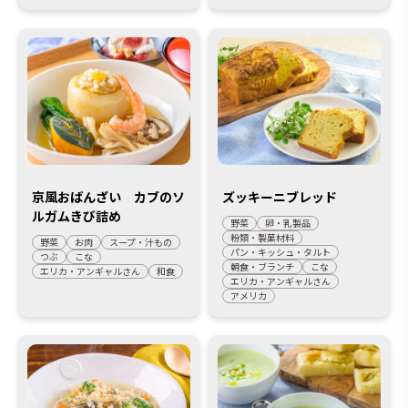
京風おばんざい カブのソ
ズッキーニブレッド
ルガムきび詰め
野菜
卵・乳製品
粉類・製菓材料
野菜
お肉
スープ・汁もの
パン・キッシュ・タルト
つぶ
こな
朝食・ブランチ
こな
エリカ・アンギャルさん
和食
エリカ・アンギャルさん
アメリカ