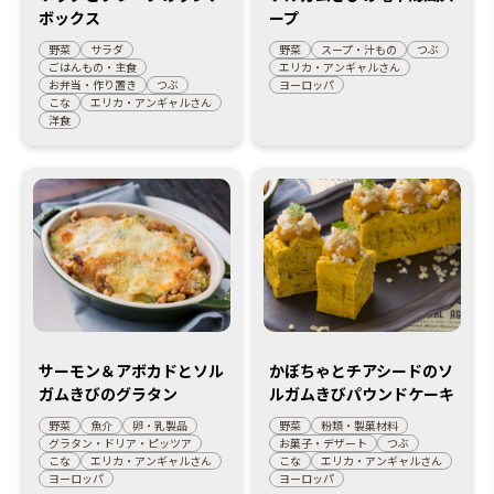
ボックス
ープ
野菜
サラダ
野菜
スープ・汁もの
つぶ
ごはんもの・主食
エリカ・アンギャルさん
お弁当・作り置き
つぶ
ヨーロッパ
こな
エリカ・アンギャルさん
洋食
サーモン＆アボカドとソル
かぼちゃとチアシードのソ
ガムきびのグラタン
ルガムきびパウンドケーキ
野菜
魚介
卵・乳製品
野菜
粉類・製菓材料
グラタン・ドリア・ピッツア
お菓子・デザート
つぶ
こな
エリカ・アンギャルさん
こな
エリカ・アンギャルさん
ヨーロッパ
ヨーロッパ