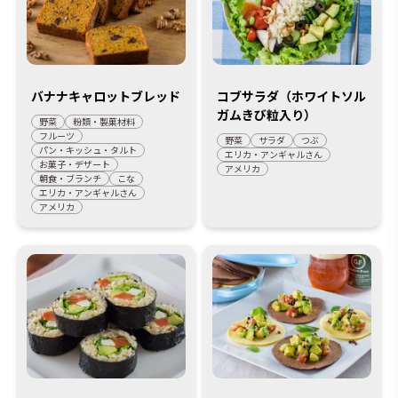
バナナキャロットブレッド
コブサラダ（ホワイトソル
ガムきび粒入り）
野菜
粉類・製菓材料
フルーツ
野菜
サラダ
つぶ
パン・キッシュ・タルト
エリカ・アンギャルさん
お菓子・デザート
アメリカ
朝食・ブランチ
こな
エリカ・アンギャルさん
アメリカ