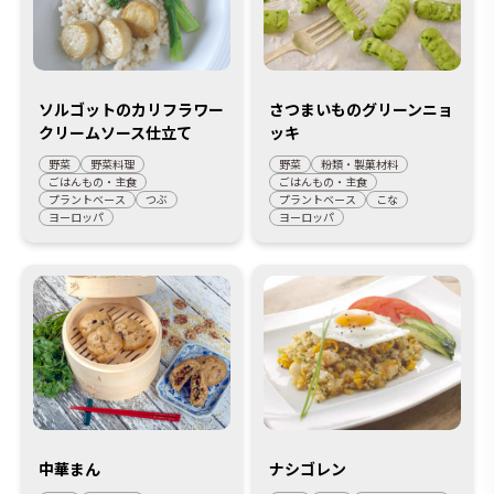
ソルゴットのカリフラワー
さつまいものグリーンニョ
クリームソース仕立て
ッキ
野菜
野菜料理
野菜
粉類・製菓材料
ごはんもの・主食
ごはんもの・主食
プラントベース
つぶ
プラントベース
こな
ヨーロッパ
ヨーロッパ
中華まん
ナシゴレン