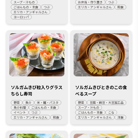
スープ・汁もの
お弁当・作り置き
つぶ
ごはんもの・主食
つぶ
エリカ・アンギャルさん
和食
エリカ・アンギャルさん
ヨーロッパ
ソルガムきび粒入りグラス
ソルガムきびときのこの食
ちらし寿司
べるスープ
野菜
魚介
米・麺・パスタ
野菜
豆腐・納豆・大豆加工品
魚介料理
ごはんもの・主食
スープ・汁もの
イベント
つぶ
ごはんもの・主食
こな
エリカ・アンギャルさん
和食
エリカ・アンギャルさん
洋食