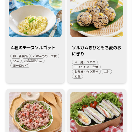
４種のチーズソルゴット
ソルガムきびともち麦のお
にぎり
卵・乳製品
ごはんもの・主食
つぶ
北島真澄さん
米・麺・パスタ
ヨーロッパ
ごはんもの・主食
お弁当・作り置き
つぶ
和食