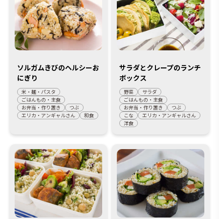
ソルガムきびのヘルシーお
サラダとクレープのランチ
にぎり
ボックス
米・麺・パスタ
野菜
サラダ
ごはんもの・主食
ごはんもの・主食
お弁当・作り置き
つぶ
お弁当・作り置き
つぶ
エリカ・アンギャルさん
和食
こな
エリカ・アンギャルさん
洋食