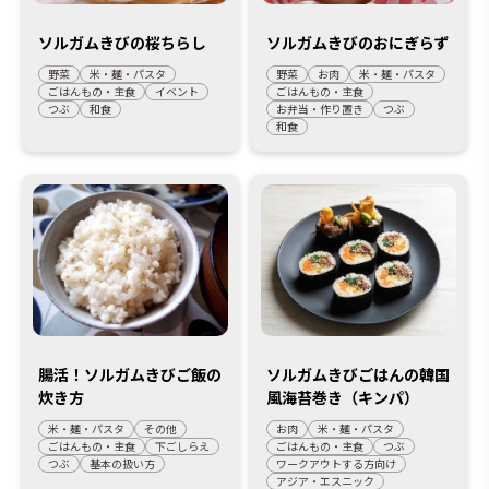
ソルガムきびの桜ちらし
ソルガムきびのおにぎらず
野菜
米・麺・パスタ
野菜
お肉
米・麺・パスタ
ごはんもの・主食
イベント
ごはんもの・主食
つぶ
和食
お弁当・作り置き
つぶ
和食
腸活！ソルガムきびご飯の
ソルガムきびごはんの韓国
炊き方
風海苔巻き（キンパ）
米・麺・パスタ
その他
お肉
米・麺・パスタ
ごはんもの・主食
下ごしらえ
ごはんもの・主食
つぶ
つぶ
基本の扱い方
ワークアウトする方向け
アジア・エスニック