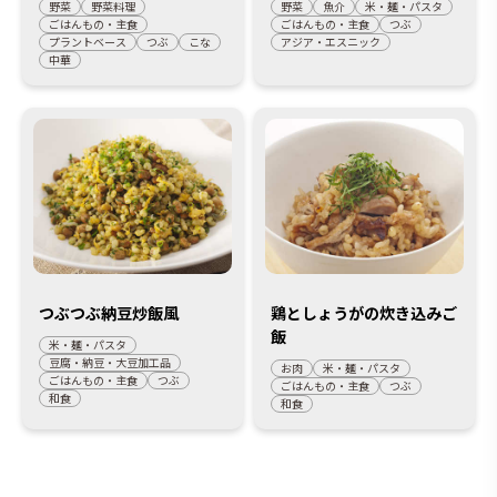
野菜
野菜料理
野菜
魚介
米・麺・パスタ
ごはんもの・主食
ごはんもの・主食
つぶ
プラントベース
つぶ
こな
アジア・エスニック
中華
つぶつぶ納豆炒飯風
鶏としょうがの炊き込みご
飯
米・麺・パスタ
豆腐・納豆・大豆加工品
お肉
米・麺・パスタ
ごはんもの・主食
つぶ
ごはんもの・主食
つぶ
和食
和食