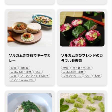
ソルガムきび粒でキーマカ
ソルガムきびブレンドのカ
レー
ラフル巻寿司
お肉
肉料理
野菜
米・麺・パスタ
ごはんもの・主食
つぶ
ごはんもの・主食
こな
ワークアウトする方向け
プラントベース
つぶ
和食
アジア・エスニック