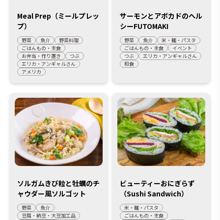
Meal Prep（ミールプレッ
サーモンとアボカドのヘル
プ）
シーFUTOMAKI
野菜
魚介
野菜料理
野菜
魚介
米・麺・パスタ
ごはんもの・主食
ごはんもの・主食
イベント
お弁当・作り置き
つぶ
つぶ
エリカ・アンギャルさん
エリカ・アンギャルさん
和食
アメリカ
ソルガムきび粒と牡蠣のチ
ビューティーおにぎらず
ャウダー風ソルゴット
（Sushi Sandwich）
野菜
魚介
米・麺・パスタ
豆腐・納豆・大豆加工品
ごはんもの・主食