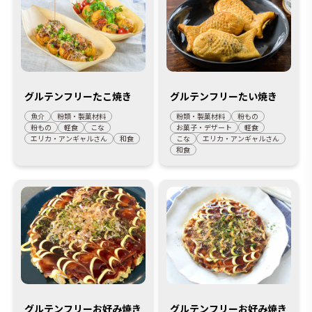
グルテンフリーたこ焼き
グルテンフリーたい焼き
魚介
粉類・製菓材料
粉類・製菓材料
粉もの
粉もの
軽食
こな
お菓子・デザート
軽食
エリカ・アンギャルさん
和食
こな
エリカ・アンギャルさん
和食
グルテンフリーお好み焼き
グルテンフリーお好み焼き