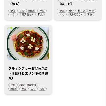
（豚玉）
（桜エビ）
野菜
お肉
粉もの
軽食
野菜
魚介
粉もの
軽食
こな
北島真澄さん
和食
こな
北島真澄さん
和食
グルテンフリーお好み焼き
（厚揚げとエリンギの精進
風）
野菜
粉類・製菓材料
粉もの
軽食
こな
和食