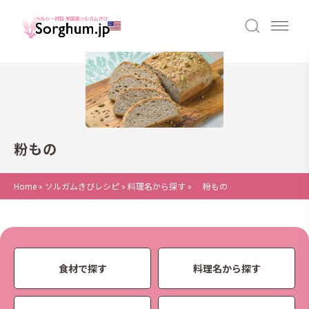
粉もの
Home
»
ソルガムきびレシピ
»
料理名から探す
»
粉もの
食材で探す
料理名から探す